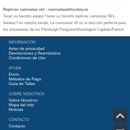
Replicas camisetas nhl - camisetasdehockey.es
Tener su favorito equipo? tener su favorito replicas camisetas NFL
baratas? en nuestra tienda, La camisetas nfl es la elección perfecta para
los entusiastas de los Pittsburgh Penguins/Washington Capitals/Patrick
Kane, 100% poliéster, con una excelente comodidad. Compre replicas
INFORMACIÓN
camisetas nhl en camisetasdehockey.es.Bienvenido a comprar.
Aviso de privacidad
Devoluciones y Reembolsos
Condiciones de Uso
AYUDA
Envío
Métodos de Pago
Guía de Tallas
SOBRE NOSOTROS
Sobre Nosotros
Mapa del sitio
Noticias
CONTACTO
Contacto