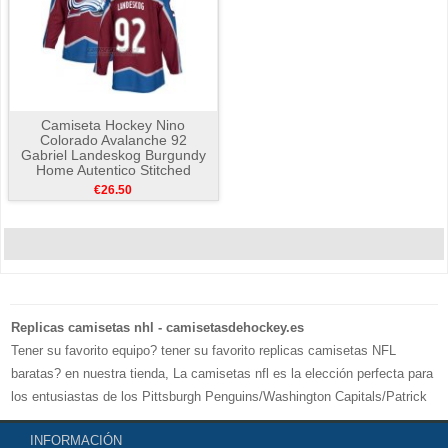
Camiseta Hockey Nino
Colorado Avalanche 92
Gabriel Landeskog Burgundy
Home Autentico Stitched
€26.50
Replicas camisetas nhl - camisetasdehockey.es
Tener su favorito equipo? tener su favorito replicas camisetas NFL
baratas? en nuestra tienda, La camisetas nfl es la elección perfecta para
los entusiastas de los Pittsburgh Penguins/Washington Capitals/Patrick
Kane, 100% poliéster, con una excelente comodidad. Compre replicas
INFORMACIÓN
camisetas nhl en camisetasdehockey.es.Bienvenido a comprar.